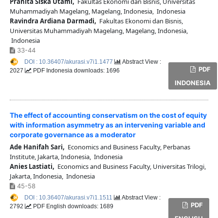
Pranita Siska Utami,
Fakultas Ekonomi dan Bisnis, Universitas
Muhammadiyah Magelang, Magelang, Indonesia, Indonesia
Ravindra Ardiana Darmadi,
Fakultas Ekonomi dan Bisnis,
Universitas Muhammadiyah Magelang, Magelang, Indonesia,
Indonesia
33-44
DOI : 10.36407/akurasi.v7i1.1477
Abstract View :
PDF
2027
PDF Indonesia downloads: 1696
INDONESIA
The effect of accounting conservatism on the cost of equity
with information asymmetry as an intervening variable and
corporate governance as a moderator
Ade Hanifah Sari,
Economics and Business Faculty, Perbanas
Institute, Jakarta, Indonesia, Indonesia
Anies Lastiati,
Economics and Business Faculty, Universitas Trilogi,
Jakarta, Indonesia, Indonesia
45-58
DOI : 10.36407/akurasi.v7i1.1511
Abstract View :
PDF
2792
PDF English downloads: 1689