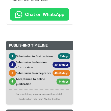
Tiwi: +62 857-8234-1440
PUBLISHING TIMELINE
1
7 days
Submission to first decision
Submission to decision
2
30-40 days
after review
3
Submission to acceptance
40-60 days
Acceptance to online
4
14 days
publication
Durasi dihitung sejak submission (kumulatif) |
Berdasarkan rata-rata 12 bulan terakhir