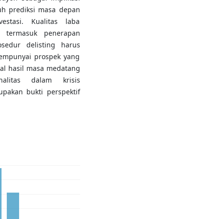
uh prediksi masa depan
stasi. Kualitas laba
n, termasuk penerapan
edur delisting harus
mempunyai prospek yang
bal hasil masa medatang
alitas dalam krisis
pakan bukti perspektif