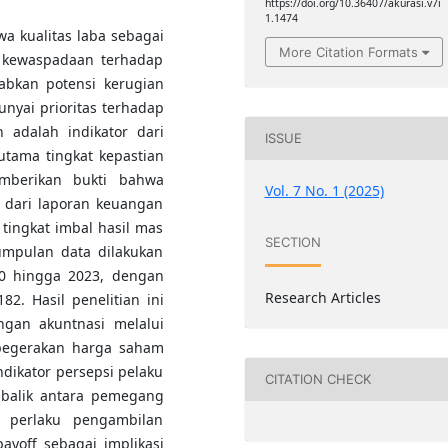
https://doi.org/10.36407/akurasi.v7i
1.1474
a kualitas laba sebagai
More Citation Formats
n kewaspadaan terhadap
abkan potensi kerugian
yai prioritas terhadap
n adalah indikator dari
ISSUE
utama tingkat kepastian
emberikan bukti bahwa
Vol. 7 No. 1 (2025)
 dari laporan keuangan
tingkat imbal hasil mas
SECTION
umpulan data dilakukan
10 hingga 2023, dengan
Research Articles
2. Hasil penelitian ini
ngan akuntnasi melalui
pegerakan harga saham
ndikator persepsi pelaku
CITATION CHECK
 balik antara pemegang
perlaku pengambilan
ayoff sebagai implikasi