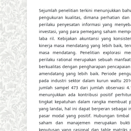
Sejumlah penelitian terkini menunjukkan bahw
pengukuran kualitas, dimana perhatian da
perilaku penyesatan informasi yang menyeb
investasi, yang para pemegang saham mempun
laba ril. Kebijakan akuntansi yang konsiste
kinerja masa mendatang yang lebih baik, ter
masa mendatang. Penelitian explorasi m
perilaku rational merupakan sebuah manfaat
berkualitas dengan pengharapan pencapaian 
amendatang yang lebih baik. Periode peng
pada industri sektor dalam kurun waltu 20
jumlah sampel 473 dari jumlah observasi 4.18
menunjukkan ada kontribusi positif perhitu
tingkat kepatuhan dalam rangka membuat 
yang landai, hal ini dapat berperan sebagai i
pasar modal yang positif. Hubungan timbal
saham dan manajemen merupakan bukti 
keputusan yang rasional dan table matriks p