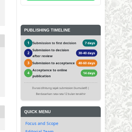
PUBLISHING TIMELINE
1
7 days
Submission to first decision
Submission to decision
2
30-40 days
after review
3
Submission to acceptance
40-60 days
Acceptance to online
4
14 days
publication
Durasi dihitung sejak submission (kumulatif) |
Berdasarkan rata-rata 12 bulan terakhir
QUICK MENU
Focus and Scope
Editorial Team