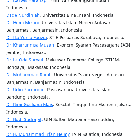
Dr. Darwis Harahap
, FEBI IAIN Padangsidimpuan,
Indonesia.
Dade Nurdiniah
, Universitas Bina Insani, Indonesia
Dr. Hilmi Mizani
. Universitas Islam Negeri Antasari
Banjarmasi, Banjarmasin, Indonesia
Dr. Ika Yunia Fauzia
. STIE Perbanas Surabaya, Indonesia..
Dr. Khairunnisa Musari
. Ekonomi Syariah Pascasarjana IAIN
Jember, Indonesia..
Dr. La Ode Sumail
. Makassar Economic College (STIEM-
Bongaya), Makassar, Indonesia
Dr. Muhammad Ramli
. Universitas Islam Negeri Antasari
Banjarmasin, Banjarmasin, Indonesia
Dr. Udin Saripudin
. Pascasarjana Universitas Islam
Bandung, Indonesia.
Dr. Rimi Gusliana Mais
. Sekolah Tinggi Ilmu Ekonomi Jakarta,
Indonesia.
Dr. Budi Sudrajat,
UIN Sultan Maulana Hasanuddin,
Indonesia..
Dr. H. Muhammad Irfan Helmy
, IAIN Salatiga, Indonesia.