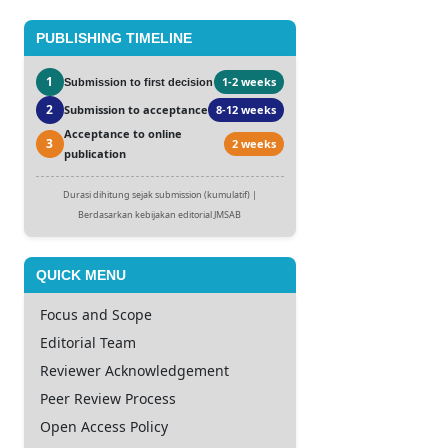
PUBLISHING TIMELINE
1
1-2 weeks
Submission to first decision
2
Submission to acceptance
8-12 weeks
Acceptance to online
3
2 weeks
publication
Durasi dihitung sejak submission (kumulatif) |
Berdasarkan kebijakan editorial JMSAB
QUICK MENU
Focus and Scope
Editorial Team
Reviewer Acknowledgement
Peer Review Process
Open Access Policy