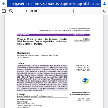
Pengaruh Return on Asset dan Leverage Terhadap Nilai Perusahaan Dengan Kepemilikan Institusional Sebagai Variable Pemoderasi