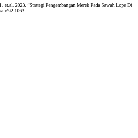
d . et.al. 2023. “Strategi Pengembangan Merek Pada Sawah Lope Di
ya.v5i2.1063.