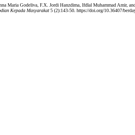
Anna Maria Godeliva, F.X. Jordi Hanzdima, Ifdlal Muhammad Amir, an
dian Kepada Masyarakat
5 (2):143-50. https://doi.org/10.36407/berda