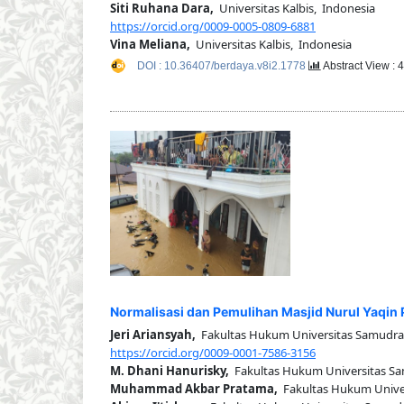
Siti Ruhana Dara,
Universitas Kalbis, Indonesia
https://orcid.org/0009-0005-0809-6881
Vina Meliana,
Universitas Kalbis, Indonesia
DOI : 10.36407/berdaya.v8i2.1778
Abstract View : 
Normalisasi dan Pemulihan Masjid Nurul Yaqin
Jeri Ariansyah,
Fakultas Hukum Universitas Samudra,
https://orcid.org/0009-0001-7586-3156
M. Dhani Hanurisky,
Fakultas Hukum Universitas Sam
Muhammad Akbar Pratama,
Fakultas Hukum Univer