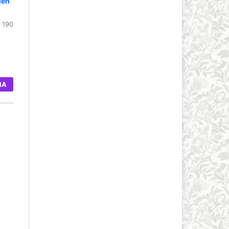
ien
 190
IA