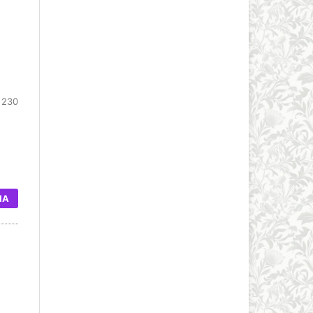
 230
IA