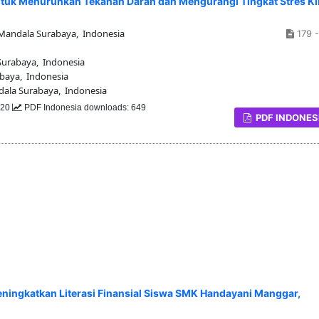
untuk Menurunkan Tekanan Darah dan Mengurangi Tingkat Stres Kl
 Mandala Surabaya, Indonesia
179 -
Surabaya, Indonesia
abaya, Indonesia
dala Surabaya, Indonesia
520
PDF Indonesia downloads: 649
PDF INDONES
ingkatkan Literasi Finansial Siswa SMK Handayani Manggar,