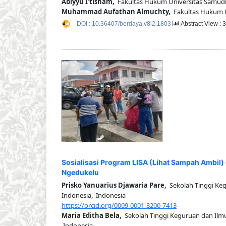
Abiyyu I'tisham,
Fakultas Hukum Universitas Samudra
Muhammad Aufathan Almuchty,
Fakultas Hukum Un
DOI : 10.36407/berdaya.v8i2.1803
Abstract View : 
Sosialisasi Program LISA (Lihat Sampah Ambil
Ngedukelu
Prisko Yanuarius Djawaria Pare,
Sekolah Tinggi Keg
Indonesia, Indonesia
https://orcid.org/0009-0001-3200-7413
Maria Editha Bela,
Sekolah Tinggi Keguruan dan Ilmu 
Indonesia