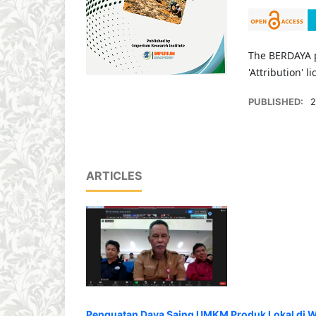
The BERDAYA p
'Attribution' li
PUBLISHED:
2
ARTICLES
Penguatan Daya Saing UMKM Produk Lokal di W