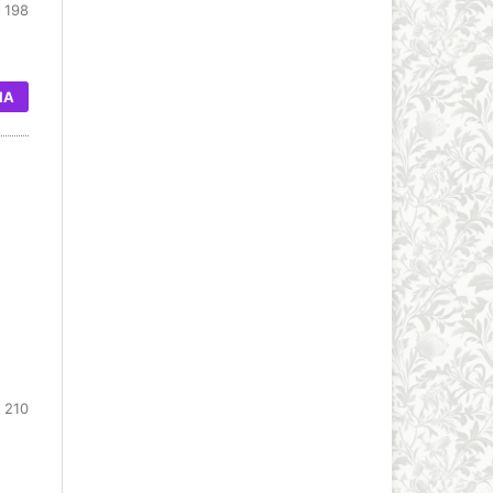
 198
IA
 210