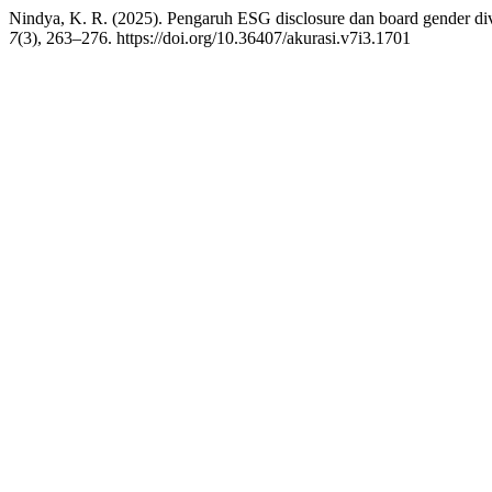
Nindya, K. R. (2025). Pengaruh ESG disclosure dan board gender div
7
(3), 263–276. https://doi.org/10.36407/akurasi.v7i3.1701